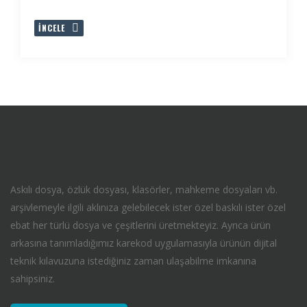
İNCELE
Askılı dosya, özlük dosyası, klasörler, mahkeme dosyaları vb.
arşivlemeyle ilgili aklınıza gelebilecek ister özel baskılı ister özel
ebat her türlü dosya ve çeşitlerini üretmekteyiz. Ayrıca ürün
arkasına tanımladığımız karekod uygulamasıyla ürünün dijital
teknik kılavuzuna istediğiniz zaman ulaşabilme imkanına
sahipsiniz.