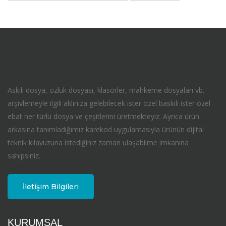
Askılı dosya, özlük dosyası, klasörler, mahkeme dosyaları vb.
arşivlemeyle ilgili aklınıza gelebilecek ister özel baskılı ister özel
ebat her türlü dosya ve çeşitlerini üretmekteyiz. Ayrıca ürün
arkasına tanımladığımız karekod uygulamasıyla ürünün dijital
teknik kılavuzuna istediğiniz zaman ulaşabilme imkanına
sahipsiniz.
İletişim Bilgileri
KURUMSAL