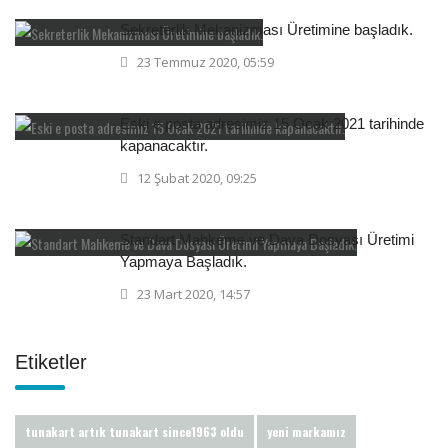
Sekreterlik Mekanizması Üretimine başladık.
23 Temmuz 2020, 05:59
Eski e posta adresimiz 15 Ocak 2021 tarihinde
kapanacaktır.
12 Şubat 2020, 09:25
Standart Mahkeme ve Dava Dosyası Üretimi
Yapmaya Başladık.
23 Mart 2020, 14:57
Etiketler
tunakart artık tunakart since1963 oldu
yeni markamız